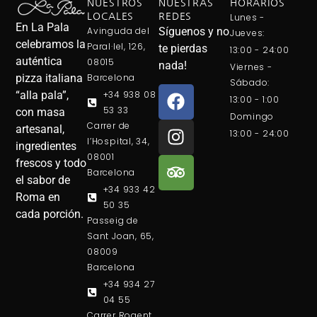
NUESTROS
NUESTRAS
HORARIOS
LOCALES
REDES
Lunes -
En La Pala
Avinguda del
Síguenos y no
Jueves:
celebramos la
Paral·lel, 126,
te pierdas
13:00 - 24:00
auténtica
08015
nada!
Viernes -
Barcelona
pizza italiana
Sábado:
+34 938 08
“alla pala”,
13:00 - 1:00
53 33
con masa
Domingo
Carrer de
artesanal,
13:00 - 24:00
l’Hospital, 34,
ingredientes
08001
frescos y todo
Barcelona
el sabor de
+34 933 42
Roma en
50 35
cada porción.
Passeig de
Sant Joan, 65,
08009
Barcelona
+34 934 27
04 55
Carrer Rogent,