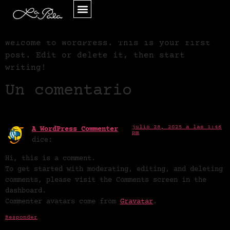
Hello world!
Welcome to WordPress. This is your first
post. Edit or delete it, then start
writing!
Un comentario
julio 28, 2025 a las 1:46
A WordPress Commenter
pm
dice:
Hi, this is a comment.
To get started with moderating, editing, and deleting
comments, please visit the Comments screen in the
dashboard.
Commenter avatars come from
Gravatar
.
Responder